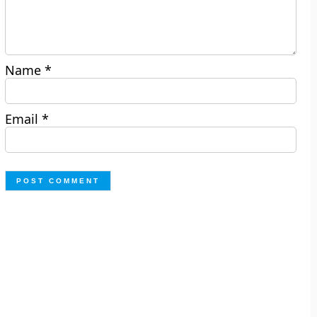
Name
*
Email
*