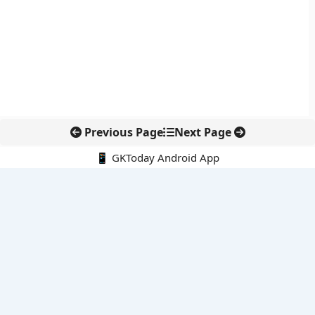
Previous Page
Next Page
📱 GKToday Android App
🔍
नवीनतम पोस्ट्स
स्कूल शिक्षा गुणवत्ता में पंजाब की छलांग, नीतिगत सुधारों का असर दिखा
रेल फ्रेट में बड़ा बदलाव: कंटेनर ट्रेन ऑपरेटरों के लिए एकल अखिल भारतीय
लाइसेंस
गगनयान ने मानव अंतरिक्ष उड़ान की तैयारी में अहम पड़ाव पार किया