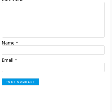
Name
*
Email
*