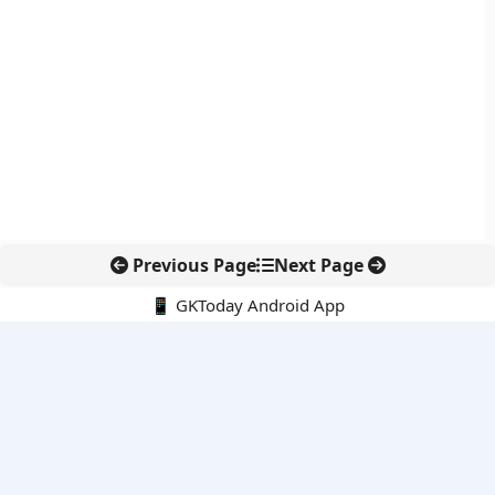
Previous Page
Next Page
📱 GKToday Android App
🔍
नवीनतम पोस्ट्स
भारत की अगली पीढ़ी के लड़ाकू विमानों की दिशा में फ्रांस-समर्थित साझेदारी
कर्नाटक विधान परिषद में नेतृत्व बदलाव, हॉरट्टी ने अध्यक्ष पद छोड़ा