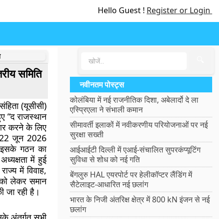
Hello Guest !
Register or Login
न
🔍
्तरीय समिति
नवीनतम पोस्ट्स
कोलंबिया में नई राजनीतिक दिशा, अबेलार्दो दे ला
संहिता (यूसीसी)
एस्प्रिएला ने संभाली कमान
हुए “द राजस्थान
सीमावर्ती इलाकों में नवीकरणीय परियोजनाओं पर नई
ार करने के लिए
सुरक्षा सख्ती
। 22 जून 2026
 इसके गठन का
आईआईटी दिल्ली में एआई-संचालित सुपरकंप्यूटिंग
्यक्षता में हुई
सुविधा से शोध को नई गति
ाज्य में विवाह,
बेंगलुरु HAL एयरपोर्ट पर हेलीकॉप्टर लैंडिंग में
ं को लेकर समान
सैटेलाइट-आधारित नई छलांग
की जा रही है।
भारत के निजी अंतरिक्ष क्षेत्र में 800 kN इंजन से नई
छलांग
सके अंतर्गत सभी