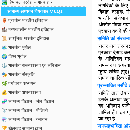
🏞️ हिमाचल प्रदेश सामान्य ज्ञान
नागरिकों के लिए
सामान्य अध्ययन विषयवार MCQs
विवाह, तलाक, गो
भारतीय संविधान 
🏺 प्राचीन भारतीय इतिहास
अंतर्गत किया गय
🏰 मध्यकालीन भारतीय इतिहास
प्रयास करने की 
समिति की संरचना 
📜 आधुनिक भारतीय इतिहास
राजस्थान सरकार द्
🗺️ भारतीय भूगोल
प्रकाश देसाई कर 
🌍 विश्व भूगोल
के अतिरिक्त महा
रामस्वरूप अग्रव
⚖️ भारतीय राजव्यवस्था एवं संविधान
मुख्य सचिव (गृह)
🎭 भारतीय संस्कृति
समान नागरिक संहि
🌿 पर्यावरण अध्ययन
प्रस्तावित मसौदे 
💰 भारतीय अर्थव्यवस्था
समिति द्वारा तै
इसके अलावा बहुवि
🧬 सामान्य विज्ञान - जीव विज्ञान
का अनिवार्य पंज
🔭 सामान्य विज्ञान - भौतिकी
शामिल हैं। इन प्
जा रहा है।
⚗️ सामान्य विज्ञान - रसायन
जनसहभागिता और प
🏆 खेलकूद सामान्य ज्ञान