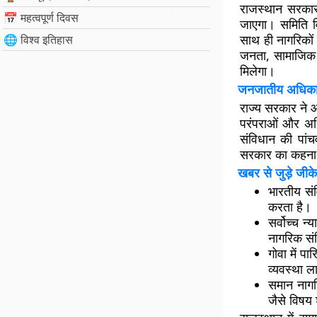
राजस्थान सरकार 
📅 महत्वपूर्ण दिवस
जाएगा। समिति वि
साथ ही नागरिको
🌐 विश्व इतिहास
जनता, सामाजिक स
मिलेगा।
जनजातीय अधिकारों
राज्य सरकार ने आ
परंपराओं और अधि
संविधान की पांचव
सरकार का कहना ह
खबर से जुड़े जीके
भारतीय संव
करता है।
सर्वोच्च 
नागरिक संह
गोवा में प
व्यवस्था ला
समान नागर
जैसे विषय 