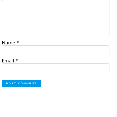
Name
*
Email
*