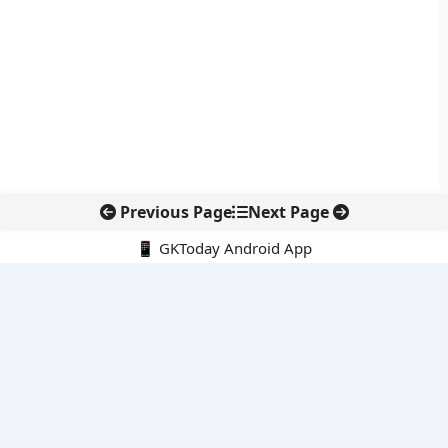
Previous Page
Next Page
📱 GKToday Android App
🔍
नवीनतम पोस्ट्स
तमिलनाडु ने धान और गन्ना खरीद दरों में बढ़ाया प्रोत्साहन
DGFT ने EODC प्रक्रिया को बनाया पेपरलेस, निर्यातकों को राहत
केरल का नाम बदलकर ‘केरलम’ करने की पहल संसद तक पहुंची