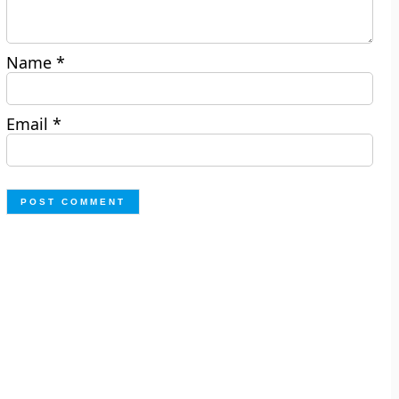
Name
*
Email
*