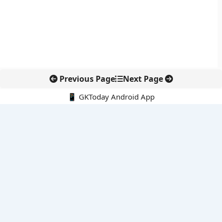
Previous Page
Next Page
📱 GKToday Android App
🔍
नवीनतम पोस्ट्स
विशाखापत्तनम क्षेत्र को निवेश हब बनाने की आंध्र प्रदेश की बड़ी योजना
अलाबोई रण स्मृति दिवस ने फिर याद दिलाया अहोम वीरों का बलिदान
एयर इंडिया की कमान अब टेवोल्डे गेब्रेमारियम के हाथ
तियांगोंग में अंतरिक्ष धान की पहली कटाई, चांद-मंगल खेती की दिशा में बड़ा
कदम