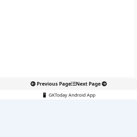
Previous Page
Next Page
📱 GKToday Android App
🔍
नवीनतम पोस्ट्स
SC-ST आरक्षण में क्रीमी लेयर बहस फिर सुर्खियों में