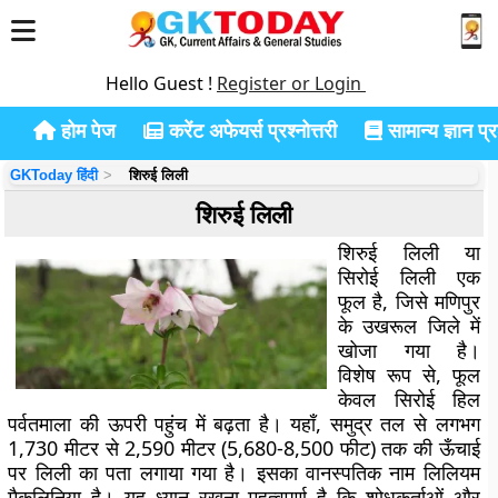
Hello Guest !
Register or Login
होम पेज
करेंट अफेयर्स प्रश्नोत्तरी
सामान्य ज्ञान प्रश
GKToday हिंदी
शिरुई लिली
शिरुई लिली
शिरुई लिली या
सिरोई लिली एक
फूल है, जिसे मणिपुर
के उखरूल जिले में
खोजा गया है।
विशेष रूप से, फूल
केवल सिरोई हिल
पर्वतमाला की ऊपरी पहुंच में बढ़ता है। यहाँ, समुद्र तल से लगभग
1,730 मीटर से 2,590 मीटर (5,680-8,500 फीट) तक की ऊँचाई
पर लिली का पता लगाया गया है। इसका वानस्पतिक नाम लिलियम
मैकलिनिया है। यह ध्यान रखना महत्वपूर्ण है कि शोधकर्ताओं और