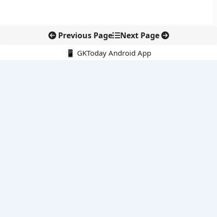
Previous Page
Next Page
📱 GKToday Android App
🔍
नवीनतम पोस्ट्स
स्कूल शिक्षा गुणवत्ता में पंजाब की छलांग, नीतिगत सुधारों का असर दिखा
रेल फ्रेट में बड़ा बदलाव: कंटेनर ट्रेन ऑपरेटरों के लिए एकल अखिल भारतीय
लाइसेंस
गगनयान ने मानव अंतरिक्ष उड़ान की तैयारी में अहम पड़ाव पार किया
वायनाड में लगेगा एक्स-बैंड डॉप्लर रडार, बारिश और भूस्खलन निगरानी होगी
मजबूत
कर्नाटक का एआई-आधारित डिजिटल फसल सर्वे कृषि डेटा में नई छलांग