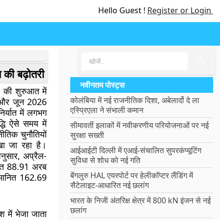
Hello Guest !
Register or Login
🔍
त की बढ़ोतरी
नवीनतम पोस्ट्स
27 की शुरुआत में
कोलंबिया में नई राजनीतिक दिशा, अबेलार्दो दे ला
मई और जून 2026
एस्प्रिएला ने संभाली कमान
िर्यात में लगभग
धि ऐसे समय में
सीमावर्ती इलाकों में नवीकरणीय परियोजनाओं पर नई
नीतिक चुनौतियों
सुरक्षा सख्ती
खा जा रहा है।
आईआईटी दिल्ली में एआई-संचालित सुपरकंप्यूटिंग
अनुसार, अप्रैल-
सुविधा से शोध को नई गति
यात 88.91 अरब
बेंगलुरु HAL एयरपोर्ट पर हेलीकॉप्टर लैंडिंग में
ुमानित 162.69
सैटेलाइट-आधारित नई छलांग
भारत के निजी अंतरिक्ष क्षेत्र में 800 kN इंजन से नई
छलांग
ेश में भेजा जाता