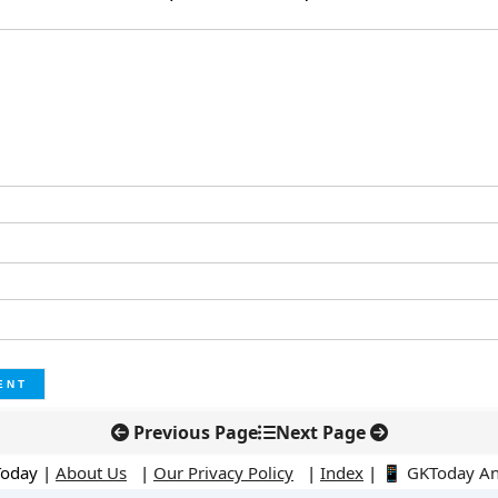
Previous Page
Next Page
Today |
About Us
|
Our Privacy Policy
|
Index
|
📱 GKToday A