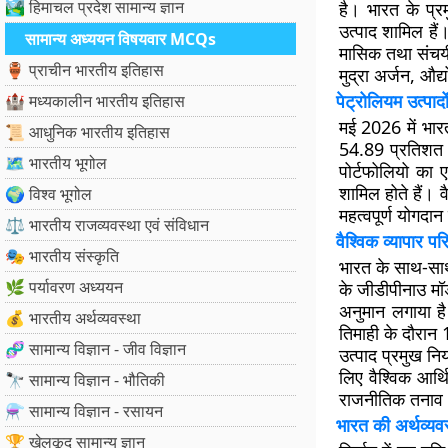
🏞️ हिमाचल प्रदेश सामान्य ज्ञान
है। भारत के प्रम
उत्पाद शामिल हैं।
सामान्य अध्ययन विषयवार MCQs
मासिक तथा संचयी 
🏺 प्राचीन भारतीय इतिहास
मुद्रा अर्जन, औद
पेट्रोलियम उत्पादो
🏰 मध्यकालीन भारतीय इतिहास
मई 2026 में भारत 
📜 आधुनिक भारतीय इतिहास
54.89 प्रतिशत 
🗺️ भारतीय भूगोल
पोर्टफोलियो का ए
शामिल होते हैं। वैश
🌍 विश्व भूगोल
महत्वपूर्ण योगदा
⚖️ भारतीय राजव्यवस्था एवं संविधान
वैश्विक व्यापार परि
🎭 भारतीय संस्कृति
भारत के साथ-साथ अ
🌿 पर्यावरण अध्ययन
के जीडीपीनाउ मॉडल
अनुमान लगाया है।
💰 भारतीय अर्थव्यवस्था
तिमाही के दौरान 1
🧬 सामान्य विज्ञान - जीव विज्ञान
उत्पाद प्रमुख निर
लिए वैश्विक आर्थ
🔭 सामान्य विज्ञान - भौतिकी
राजनीतिक तनाव औ
⚗️ सामान्य विज्ञान - रसायन
भारत की अर्थव्यव
🏆 खेलकूद सामान्य ज्ञान