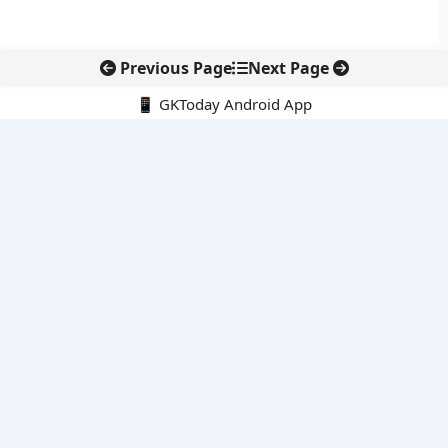
Previous Page
Next Page
📱 GKToday Android App
🔍
नवीनतम पोस्ट्स
असम में 7 लाख छात्रों के लिए नई छात्र-कल्याण योजनाओं की शुरुआत
ऑनलाइन अवैध सामग्री हटाने की समय-सीमा 3 घंटे हुई
तमिलनाडु की ‘वेत्री वानमगल’ योजना से महिला किसानों को ड्रोन तकनीक
का सहारा
लोकसभा से कर कानून संशोधन विधेयक पारित, डिजिटल भुगतान और
इलेक्ट्रॉनिक्स निवेश को राहत
आईआईटी बॉम्बे के प्रो. कार्तिकेयन लंका को NASI युवा वैज्ञानिक सम्मान