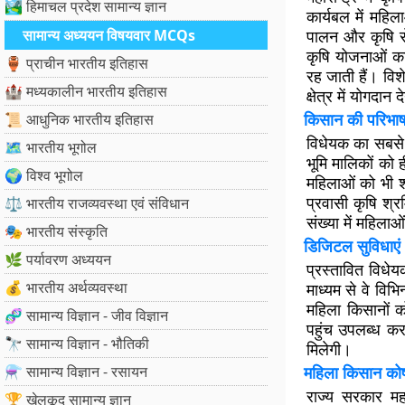
🏞️ हिमाचल प्रदेश सामान्य ज्ञान
कार्यबल में महि
सामान्य अध्ययन विषयवार MCQs
पालन और कृषि से
कृषि योजनाओं का 
🏺 प्राचीन भारतीय इतिहास
रह जाती हैं। वि
🏰 मध्यकालीन भारतीय इतिहास
क्षेत्र में योगद
किसान की परिभाषा
📜 आधुनिक भारतीय इतिहास
विधेयक का सबसे 
🗺️ भारतीय भूगोल
भूमि मालिकों को 
🌍 विश्व भूगोल
महिलाओं को भी 
प्रवासी कृषि श्र
⚖️ भारतीय राजव्यवस्था एवं संविधान
संख्या में महिलाओ
🎭 भारतीय संस्कृति
डिजिटल सुविधाए
🌿 पर्यावरण अध्ययन
प्रस्तावित विध
💰 भारतीय अर्थव्यवस्था
माध्यम से वे वि
महिला किसानों 
🧬 सामान्य विज्ञान - जीव विज्ञान
पहुंच उपलब्ध कर
🔭 सामान्य विज्ञान - भौतिकी
मिलेगी।
⚗️ सामान्य विज्ञान - रसायन
महिला किसान को
राज्य सरकार 
🏆 खेलकूद सामान्य ज्ञान