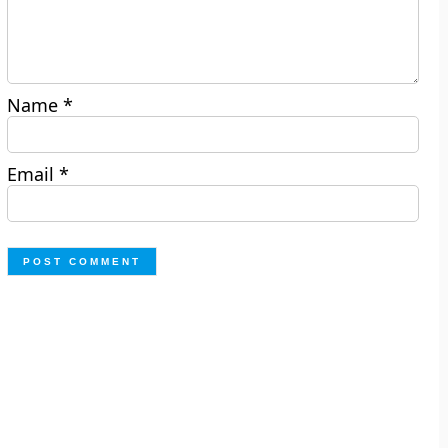
Name
*
Email
*