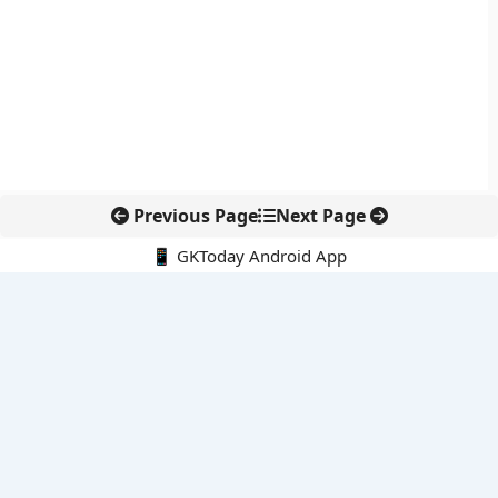
Previous Page
Next Page
📱 GKToday Android App
🔍
नवीनतम पोस्ट्स
स्कूल शिक्षा गुणवत्ता में पंजाब की छलांग, नीतिगत सुधारों का असर दिखा
रेल फ्रेट में बड़ा बदलाव: कंटेनर ट्रेन ऑपरेटरों के लिए एकल अखिल भारतीय
लाइसेंस
गगनयान ने मानव अंतरिक्ष उड़ान की तैयारी में अहम पड़ाव पार किया