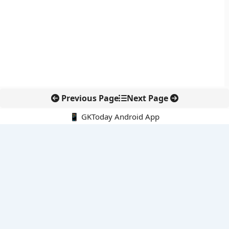
Previous Page
Next Page
📱 GKToday Android App
🔍
नवीनतम पोस्ट्स
कोलंबिया में नई राजनीतिक दिशा, अबेलार्दो दे ला एस्प्रिएला ने संभाली कमान
सीमावर्ती इलाकों में नवीकरणीय परियोजनाओं पर नई सुरक्षा सख्ती
आईआईटी दिल्ली में एआई-संचालित सुपरकंप्यूटिंग सुविधा से शोध को नई गति
बेंगलुरु HAL एयरपोर्ट पर हेलीकॉप्टर लैंडिंग में सैटेलाइट-आधारित नई छलांग