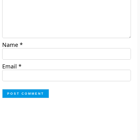
Name
*
Email
*