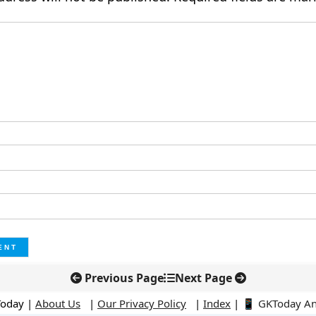
Previous Page
Next Page
Today |
About Us
|
Our Privacy Policy
|
Index
|
📱 GKToday A