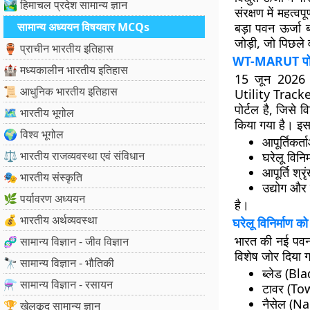
🏞️ हिमाचल प्रदेश सामान्य ज्ञान
संरक्षण में महत्व
सामान्य अध्ययन विषयवार MCQs
बड़ा पवन ऊर्जा 
जोड़ी, जो पिछले 
🏺 प्राचीन भारतीय इतिहास
WT-MARUT पोर्ट
🏰 मध्यकालीन भारतीय इतिहास
15 जून 2026 
📜 आधुनिक भारतीय इतिहास
Utility Tracke
पोर्टल है, जिसे
🗺️ भारतीय भूगोल
किया गया है। इस प
🌍 विश्व भूगोल
आपूर्तिकर
⚖️ भारतीय राजव्यवस्था एवं संविधान
घरेलू विनिर
आपूर्ति श्रृ
🎭 भारतीय संस्कृति
उद्योग और 
🌿 पर्यावरण अध्ययन
है।
💰 भारतीय अर्थव्यवस्था
घरेलू विनिर्माण को
भारत की नई पवन 
🧬 सामान्य विज्ञान - जीव विज्ञान
विशेष जोर दिया गय
🔭 सामान्य विज्ञान - भौतिकी
ब्लेड (Bl
⚗️ सामान्य विज्ञान - रसायन
टावर (To
नैसेल (Na
🏆 खेलकूद सामान्य ज्ञान