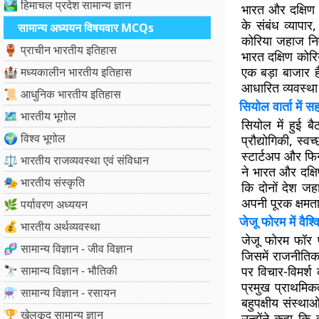
🏞️ हिमाचल प्रदेश सामान्य ज्ञान
भारत और दक्षिण 
के संबंध व्यापार
सामान्य अध्ययन विषयवार MCQs
कोरिया जहाज निर्
🏺 प्राचीन भारतीय इतिहास
भारत दक्षिण कोरि
एक बड़ा बाजार है
🏰 मध्यकालीन भारतीय इतिहास
आधारित व्यवस्था
📜 आधुनिक भारतीय इतिहास
सियोल वार्ता में सह
🗺️ भारतीय भूगोल
सियोल में हुई बै
🌍 विश्व भूगोल
प्रौद्योगिकी, स्व
स्टार्टअप और फिन
⚖️ भारतीय राजव्यवस्था एवं संविधान
ने भारत और दक्ष
🎭 भारतीय संस्कृति
कि दोनों देश जहा
अपनी पूरक क्षमत
🌿 पर्यावरण अध्ययन
जेजू फोरम में वै
💰 भारतीय अर्थव्यवस्था
जेजू फोरम फॉर पी
🧬 सामान्य विज्ञान - जीव विज्ञान
जिसमें राजनीतिक 
🔭 सामान्य विज्ञान - भौतिकी
पर विचार-विमर्श 
प्रमुख प्राथमिकत
⚗️ सामान्य विज्ञान - रसायन
बहुपक्षीय संस्थ
🏆 खेलकूद सामान्य ज्ञान
उन्होंने कहा कि