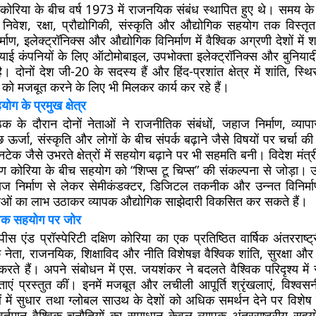
कोरिया के बीच वर्ष 1973 में राजनयिक संबंध स्थापित हुए थे। समय के स
, निवेश, रक्षा, प्रौद्योगिकी, संस्कृति और औद्योगिक सहयोग तक विस्तृत 
माण, इलेक्ट्रॉनिक्स और औद्योगिक विनिर्माण में वैश्विक अग्रणी देशों में
याई कंपनियों के लिए ऑटोमोबाइल, उपभोक्ता इलेक्ट्रॉनिक्स और बुनियादी ढ
। दोनों देश जी-20 के सदस्य हैं और हिंद-प्रशांत क्षेत्र में शांति, स्
 को मजबूत करने के लिए भी मिलकर कार्य कर रहे हैं।
योग के प्रमुख क्षेत्र
ठक के दौरान दोनों नेताओं ने राजनीतिक संबंधों, जहाज निर्माण, व्यापार
च्छ ऊर्जा, संस्कृति और लोगों के बीच संपर्क बढ़ाने जैसे विषयों पर चर्चा
टेक जैसे उभरते क्षेत्रों में सहयोग बढ़ाने पर भी सहमति बनी। विदेश मं
िण कोरिया के बीच सहयोग को “शिप्स टू चिप्स” की संकल्पना से जोड़
ज निर्माण से लेकर सेमीकंडक्टर, डिजिटल तकनीक और उन्नत विनिर्माण जैस
ाओं का लाभ उठाकर व्यापक औद्योगिक साझेदारी विकसित कर सकते हैं।
श्विक सहयोग पर जोर
स एंड प्रॉस्पेरिटी दक्षिण कोरिया का एक प्रतिष्ठित वार्षिक अंतरराष्ट्
नेता, राजनयिक, शिक्षाविद और नीति विशेषज्ञ वैश्विक शांति, सुरक्षा और 
करते हैं। अपने संबोधन में एस. जयशंकर ने बदलते वैश्विक परिदृश्य मे
ाएं प्रस्तुत कीं। इनमें मजबूत और लचीली आपूर्ति श्रृंखलाएं, विश्वसन
ाओं में सुधार तथा ग्लोबल साउथ के देशों को अधिक समर्थन देने पर विशे
 वर्तमान वैश्विक चुनौतियों का समाधान केवल व्यापक अंतरराष्ट्रीय सह