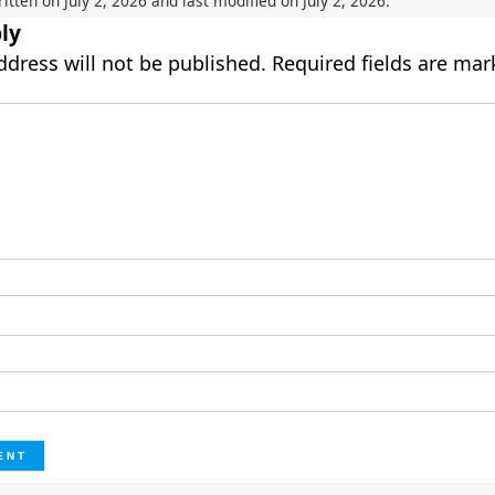
ritten on
July 2, 2026
and last modified on
July 2, 2026
.
ly
ddress will not be published.
Required fields are ma