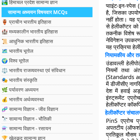
🏞️ हिमाचल प्रदेश सामान्य ज्ञान
प्वाइंट-इन-स्पेस
सामान्य अध्ययन विषयवार MCQs
है, जिसका उपयोग 
नहीं होता। यह 
🏺 प्राचीन भारतीय इतिहास
से हेलीकॉप्टर को 
🏰 मध्यकालीन भारतीय इतिहास
तकनीक विशेष रूप
नेविगेशन उपकरण
📜 आधुनिक भारतीय इतिहास
यह प्रक्रिया हेल
🗺️ भारतीय भूगोल
नियामकीय और तक
🌍 विश्व भूगोल
उंडावल्ली हेली
नियमों तथा अं
⚖️ भारतीय राजव्यवस्था एवं संविधान
(Standards 
🎭 भारतीय संस्कृति
में डीजीसीए नाग
🌿 पर्यावरण अध्ययन
देश में हवाई अ
इंस्ट्रूमेंट एप
💰 भारतीय अर्थव्यवस्था
हेलीकॉप्टर कॉकप
🧬 सामान्य विज्ञान - जीव विज्ञान
हेलीकॉप्टर संचाल
🔭 सामान्य विज्ञान - भौतिकी
PinS एप्रोच प
अपतटीय (ऑफशोर) 
⚗️ सामान्य विज्ञान - रसायन
प्रतिकूल मौसम की
🏆 खेलकूद सामान्य ज्ञान