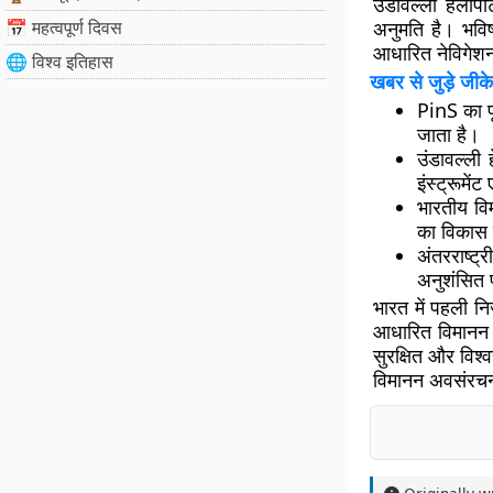
उंडावल्ली हेलीप
📅 महत्वपूर्ण दिवस
अनुमति है। भविष्
आधारित नेविगेशन
🌐 विश्व इतिहास
खबर से जुड़े जीके
PinS
का प
जाता है।
उंडावल्ली ह
इंस्ट्रूमें
भारतीय वि
का विकास 
अंतरराष्
अनुशंसित प
भारत में पहली नि
आधारित विमानन त
सुरक्षित और विश
विमानन अवसंरचन