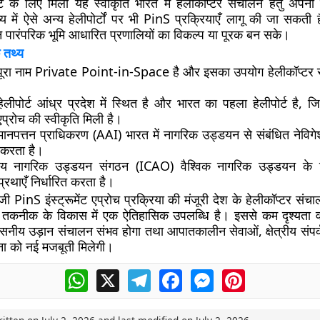
ोर्ट के लिए मिली यह स्वीकृति भारत में हेलीकॉप्टर संचालन हेतु अप
य में ऐसे अन्य हेलीपोर्टों पर भी PinS प्रक्रियाएँ लागू की जा सकती ह
 पारंपरिक भूमि आधारित प्रणालियों का विकल्प या पूरक बन सके।
 तथ्य
ूरा नाम
Private Point-in-Space
है और इसका उपयोग हेलीकॉप्टर स
ेलीपोर्ट
आंध्र प्रदेश में स्थित है और भारत का पहला हेलीपोर्ट है, 
ट एप्रोच की स्वीकृति मिली है।
मानपत्तन प्राधिकरण (AAI) भारत में नागरिक उड्डयन से संबंधित नेविगे
करता है।
ट्रीय नागरिक उड्डयन संगठन (ICAO)
वैश्विक नागरिक उड्डयन के 
्रथाएँ निर्धारित करता है।
जी PinS इंस्ट्रूमेंट एप्रोच प्रक्रिया की मंजूरी देश के हेलीकॉप्टर स
कनीक के विकास में एक ऐतिहासिक उपलब्धि है। इससे कम दृश्यता वाले क्
्वसनीय उड़ान संचालन संभव होगा तथा आपातकालीन सेवाओं, क्षेत्रीय सं
ा को नई मजबूती मिलेगी।
WhatsApp
X
Telegram
Facebook
Messenger
Pinterest