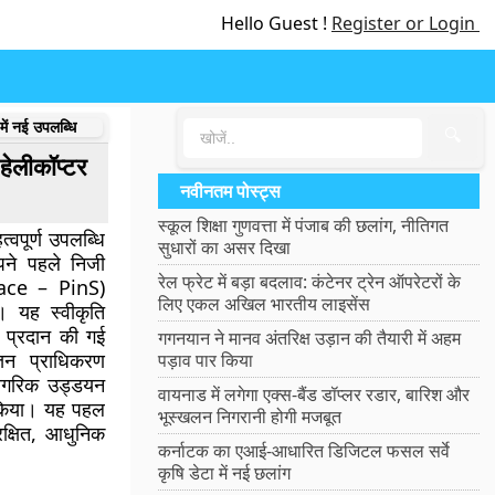
Hello Guest !
Register or Login
में नई उपलब्धि
🔍
हेलीकॉप्टर
नवीनतम पोस्ट्स
स्कूल शिक्षा गुणवत्ता में पंजाब की छलांग, नीतिगत
्वपूर्ण उपलब्धि
सुधारों का असर दिखा
पने पहले
निजी
रेल फ्रेट में बड़ा बदलाव: कंटेनर ट्रेन ऑपरेटरों के
Space – PinS)
लिए एकल अखिल भारतीय लाइसेंस
। यह स्वीकृति
 प्रदान की गई
गगनयान ने मानव अंतरिक्ष उड़ान की तैयारी में अहम
्तन प्राधिकरण
पड़ाव पार किया
ागरिक उड्डयन
वायनाड में लगेगा एक्स-बैंड डॉप्लर रडार, बारिश और
 किया। यह पहल
भूस्खलन निगरानी होगी मजबूत
रक्षित, आधुनिक
कर्नाटक का एआई-आधारित डिजिटल फसल सर्वे
कृषि डेटा में नई छलांग