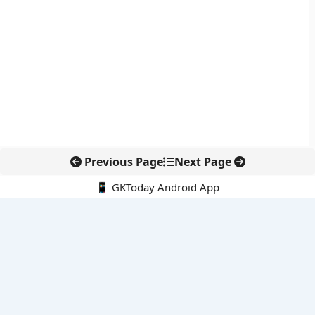
Previous Page
Next Page
📱 GKToday Android App
🔍
नवीनतम पोस्ट्स
आशीष यादव ने भारत को अंडर-20 जेवलिन में ऐतिहासिक रजत दिलाया
कर्नाटक में GCC निवेश बढ़ाने की बड़ी पहल
ओडिशा में फूड प्रोसेसिंग निवेश से रोजगार और औद्योगिक विस्तार की नई राह