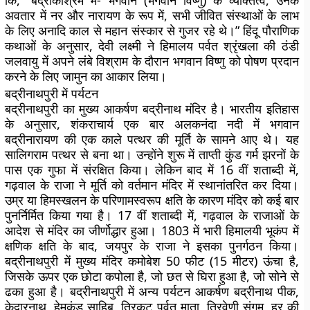
कि, “बद्रीकाश्रम में- भगवान (भगवान विष्णु) के व्यक्तित्व, उनके
अवतार में नर और नारायण के रूप में, सभी जीवित संस्थाओं के लाभ
के लिए अनादि काल से महान संस्कार से गुजर रहे थे।” हिंदू पौराणिक
कथाओं के अनुसार, देवी लक्ष्मी ने हिमालय पर्वत श्रृंखला की ठंडी
जलवायु में अपने लंबे विश्राम के दौरान भगवान विष्णु को पोषण प्रदान
करने के लिए जामुन का आकार लिया।
बद्रीनाथपुरी में पर्यटन
बद्रीनाथपुरी का मुख्य आकर्षण बद्रीनाथ मंदिर है। भारतीय इतिहास
के अनुसार, शंकराचार्य एक बार अलकनंदा नदी में भगवान
बद्रीनारायण की एक काले पत्थर की मूर्ति के सामने आए थे। यह
सालिगराम पत्थर से बना था। उन्होंने शुरू में ताप्ती कुंड गर्म झरनों के
पास एक गुफा में संरक्षित किया। लेकिन बाद में 16 वीं शताब्दी में,
गढ़वाल के राजा ने मूर्ति को वर्तमान मंदिर में स्थानांतरित कर दिया।
उम्र या हिमस्खलन के परिणामस्वरूप क्षति के कारण मंदिर को कई बार
पुनर्निर्मित किया गया है। 17 वीं शताब्दी में, गढ़वाल के राजाओं के
आदेश से मंदिर का जीर्णोद्धार हुआ। 1803 में भारी हिमालयी भूकंप में
क्षणिक क्षति के बाद, जयपुर के राजा ने इसका पुनर्गठन किया।
बद्रीनाथपुरी में मुख्य मंदिर कमोबेश 50 फीट (15 मीटर) ऊंचा है,
जिसके ऊपर एक छोटा कपोला है, जो छत से घिरा हुआ है, जो सोने से
ढका हुआ है। बद्रीनाथपुरी में अन्य पर्यटन आकर्षण बद्रीनाथ पीक,
केदारनाथ, हेमकुंड साहिब, त्रिकुट पर्वत माता, त्रिवेणी संगम, हर की