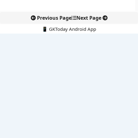
Previous Page
Next Page
📱 GKToday Android App
🔍
नवीनतम पोस्ट्स
असम में 7 लाख छात्रों के लिए नई छात्र-कल्याण योजनाओं की शुरुआत
ऑनलाइन अवैध सामग्री हटाने की समय-सीमा 3 घंटे हुई
तमिलनाडु की ‘वेत्री वानमगल’ योजना से महिला किसानों को ड्रोन तकनीक
का सहारा
लोकसभा से कर कानून संशोधन विधेयक पारित, डिजिटल भुगतान और
इलेक्ट्रॉनिक्स निवेश को राहत
आईआईटी बॉम्बे के प्रो. कार्तिकेयन लंका को NASI युवा वैज्ञानिक सम्मान