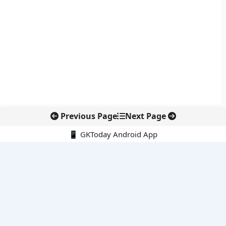
Previous Page
Next Page
📱 GKToday Android App
🔍
नवीनतम पोस्ट्स
स्कूल शिक्षा गुणवत्ता में पंजाब की छलांग, नीतिगत सुधारों का असर दिखा
रेल फ्रेट में बड़ा बदलाव: कंटेनर ट्रेन ऑपरेटरों के लिए एकल अखिल भारतीय
लाइसेंस