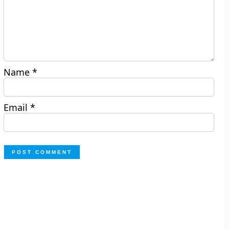
Name
*
Email
*