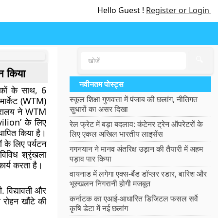
Hello Guest !
Register or Login
🔍
शन किया
नवीनतम पोस्ट्स
रकों के साथ, 6
स्कूल शिक्षा गुणवत्ता में पंजाब की छलांग, नीतिगत
 मार्केट (WTM)
सुधारों का असर दिखा
ंत्रालय ने WTM
ilion’ के लिए
रेल फ्रेट में बड़ा बदलाव: कंटेनर ट्रेन ऑपरेटरों के
थापित किया है।
लिए एकल अखिल भारतीय लाइसेंस
ं के लिए पर्यटन
गगनयान ने मानव अंतरिक्ष उड़ान की तैयारी में अहम
विविध श्रृंखला
पड़ाव पार किया
कार्य करता है।
वायनाड में लगेगा एक्स-बैंड डॉप्लर रडार, बारिश और
भूस्खलन निगरानी होगी मजबूत
. विद्यावती और
कर्नाटक का एआई-आधारित डिजिटल फसल सर्वे
ी रोहन खौंटे की
कृषि डेटा में नई छलांग