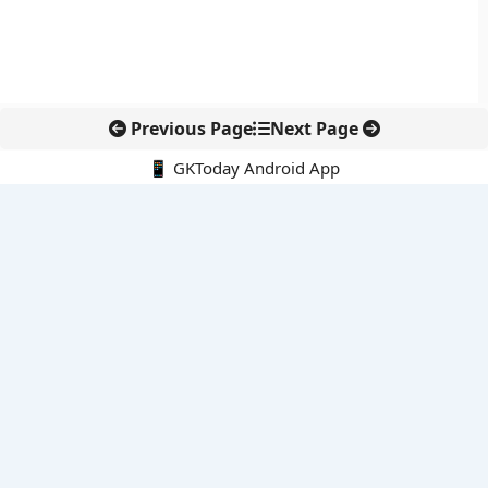
Previous Page
Next Page
📱 GKToday Android App
🔍
नवीनतम पोस्ट्स
कोलंबिया में नई राजनीतिक दिशा, अबेलार्दो दे ला एस्प्रिएला ने संभाली कमान
सीमावर्ती इलाकों में नवीकरणीय परियोजनाओं पर नई सुरक्षा सख्ती
आईआईटी दिल्ली में एआई-संचालित सुपरकंप्यूटिंग सुविधा से शोध को नई गति
बेंगलुरु HAL एयरपोर्ट पर हेलीकॉप्टर लैंडिंग में सैटेलाइट-आधारित नई छलांग
भारत के निजी अंतरिक्ष क्षेत्र में 800 kN इंजन से नई छलांग