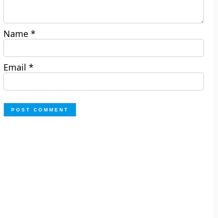
Name
*
Email
*