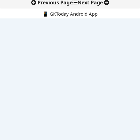
Previous Page
Next Page
📱 GKToday Android App
🔍
नवीनतम पोस्ट्स
8 अगस्त 2026 की करंट अफेयर्स क्विज़: परीक्षा तैयारी के लिए अहम सवाल
अरुणाचल के 27 स्थानों को मिली आधिकारिक पहचान, मानचित्रों में
एकरूपता पर जोर
स्कूल शिक्षा गुणवत्ता में पंजाब की छलांग, नीतिगत सुधारों का असर दिखा
रेल फ्रेट में बड़ा बदलाव: कंटेनर ट्रेन ऑपरेटरों के लिए एकल अखिल भारतीय
लाइसेंस
गगनयान ने मानव अंतरिक्ष उड़ान की तैयारी में अहम पड़ाव पार किया