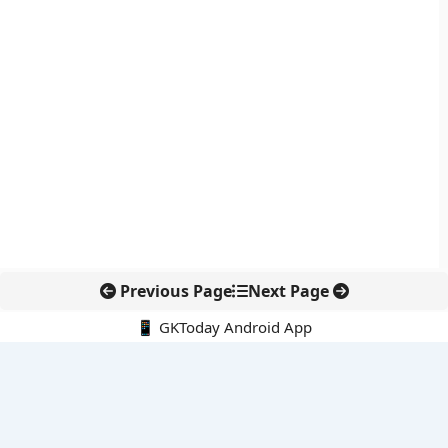
Previous Page
Next Page
📱 GKToday Android App
🔍
नवीनतम पोस्ट्स
कोलंबिया में नई राजनीतिक दिशा, अबेलार्दो दे ला एस्प्रिएला ने संभाली कमान