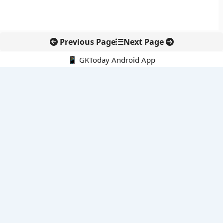
Previous Page
Next Page
📱 GKToday Android App
🔍
नवीनतम पोस्ट्स
ईरान की सुरक्षा नीति में रेज़ाई की वापसी से बढ़ा रणनीतिक संकेत
ईडी प्रमुख राहुल नविन को एक साल का विस्तार, वित्तीय जांच एजेंसी में
निरंतरता बनी रहेगी
ई-समुद्र से समुद्री प्रशासन में डिजिटल बदलाव
पुडुचेरी पुलिस को राष्ट्रपति का कलर, सेवा और अनुशासन की बड़ी पहचान
ऑस्ट्रेलिया-यूएस सैन्य अभ्यास टैलिस्मन सेबर 2027 होगा अब तक का सबसे
बड़ा संस्करण