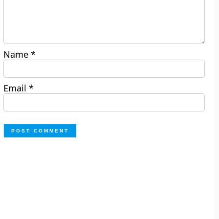
Name
*
Email
*