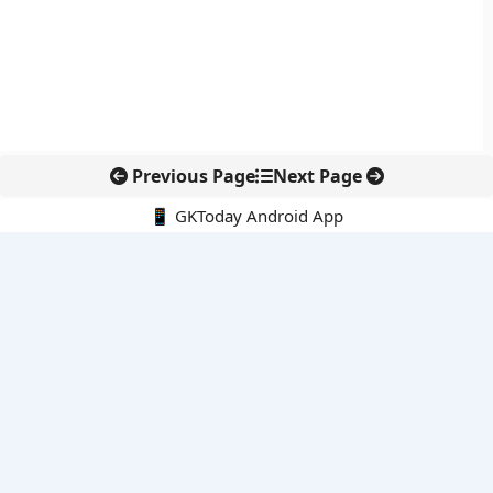
Previous Page
Next Page
📱 GKToday Android App
🔍
नवीनतम पोस्ट्स
कोलंबिया में नई राजनीतिक दिशा, अबेलार्दो दे ला एस्प्रिएला ने संभाली कमान
सीमावर्ती इलाकों में नवीकरणीय परियोजनाओं पर नई सुरक्षा सख्ती
आईआईटी दिल्ली में एआई-संचालित सुपरकंप्यूटिंग सुविधा से शोध को नई गति
बेंगलुरु HAL एयरपोर्ट पर हेलीकॉप्टर लैंडिंग में सैटेलाइट-आधारित नई छलांग
भारत के निजी अंतरिक्ष क्षेत्र में 800 kN इंजन से नई छलांग