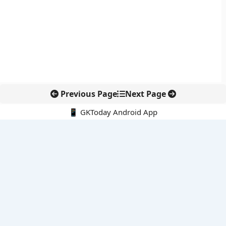
Previous Page
Next Page
📱 GKToday Android App
🔍
नवीनतम पोस्ट्स
8 अगस्त 2026 की करंट अफेयर्स क्विज़: परीक्षा तैयारी के लिए अहम सवाल
अरुणाचल के 27 स्थानों को मिली आधिकारिक पहचान, मानचित्रों में
एकरूपता पर जोर
स्कूल शिक्षा गुणवत्ता में पंजाब की छलांग, नीतिगत सुधारों का असर दिखा