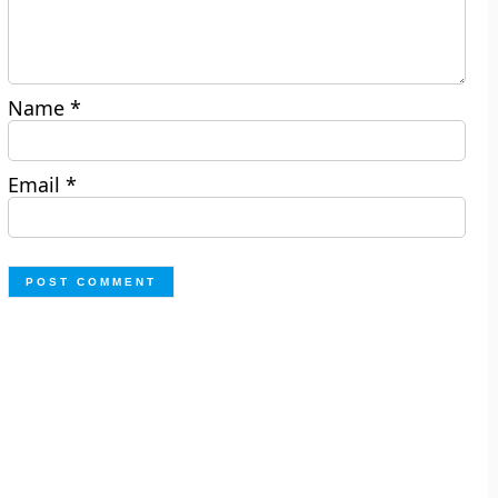
Name
*
Email
*