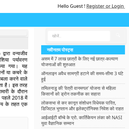
Hello Guest !
Register or Login
🔍
नवीनतम पोस्ट्स
 द्वारा वन्यजीव
असम में 7 लाख छात्रों के लिए नई छात्र-कल्याण
िया पर्यावरण
योजनाओं की शुरुआत
 किया गया। यह
यनों या कचरे के
ऑनलाइन अवैध सामग्री हटाने की समय-सीमा 3 घंटे
काबला करने वाले
हुई
ाता है। इस तरह
तमिलनाडु की ‘वेत्री वानमगल’ योजना से महिला
मारी के दौरान
किसानों को ड्रोन तकनीक का सहारा
 पहले 2018 में
लोकसभा से कर कानून संशोधन विधेयक पारित,
ालय के तहत एक
डिजिटल भुगतान और इलेक्ट्रॉनिक्स निवेश को राहत
आईआईटी बॉम्बे के प्रो. कार्तिकेयन लंका को NASI
युवा वैज्ञानिक सम्मान