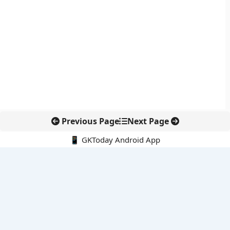
Previous Page
Next Page
📱 GKToday Android App
🔍
नवीनतम पोस्ट्स
कोलंबिया में नई राजनीतिक दिशा, अबेलार्दो दे ला एस्प्रिएला ने संभाली कमान
सीमावर्ती इलाकों में नवीकरणीय परियोजनाओं पर नई सुरक्षा सख्ती