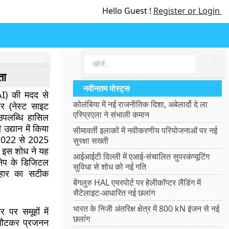
Hello Guest !
Register or Login
🔍
ता
नवीनतम पोस्ट्स
 (AI) की मदद से
कोलंबिया में नई राजनीतिक दिशा, अबेलार्दो दे ला
हार (नेस्ट साइट
एस्प्रिएला ने संभाली कमान
 उपलब्धि हासिल
 उद्यान में किया
सीमावर्ती इलाकों में नवीकरणीय परियोजनाओं पर नई
ो 2022 से 2025
सुरक्षा सख्ती
। इस शोध ने यह
आईआईटी दिल्ली में एआई-संचालित सुपरकंप्यूटिंग
्षेप के डिजिटल
सुविधा से शोध को नई गति
यवहार का सटीक
बेंगलुरु HAL एयरपोर्ट पर हेलीकॉप्टर लैंडिंग में
सैटेलाइट-आधारित नई छलांग
भारत के निजी अंतरिक्ष क्षेत्र में 800 kN इंजन से नई
पर समूहों में
छलांग
र लौटकर प्रजनन