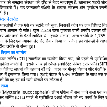
वहार को समझना संरक्षण की दृष्टि से बेहद महत्वपूर्ण है, खासकर शहरी और
ड़ियाघरों में। यह जानकारी पक्षियों के आवास संरक्षण और प्रबंधन रणनी
ती है।
ित्र डेटासेट
धकर्ताओं ने एक ऐसे नर स्टॉर्क को चुना, जिसकी गर्दन पर एक विशिष्ट नि
न आसान हो सके। कुल 2,349 उच्च गुणवत्ता वाली तस्वीरें एकत्र की गईं
ृश्य और पंखों के पैटर्न शामिल थे। इसके अलावा, अन्य स्टॉर्क के 1,755
ना के लिए एक व्यापक डेटासेट तैयार किया जा सके। इन आंकड़ों के आधा
ीक तरीके से संभव हुई।
 विज़न का उपयोग
ांसफर लर्निंग (DTL) तकनीक का उपयोग किया गया, जो पहले से प्रशिक्
नुकूलित करती है। इसके साथ ही स्केल-इनवेरिएंट फीचर ट्रांसफॉर्म (SIFT
े विशिष्ट लक्षणों की पहचान की गई। गर्दन पर मौजूद निशान और पंखों के 
रूप में इस्तेमाल किया गया। एआई मॉडल ने 98% सटीकता के साथ उस स्
की कि वह हर वर्ष उसी घोंसले पर लौटता है।
 तथ्य
ॉर्क (Mycteria leucocephala) दक्षिण एशिया में पाया जाने वाला एक बड
फर लर्निंग (DTL) पहले से प्रशिक्षित एआई मॉडल को नए कार्यों के लिए
।