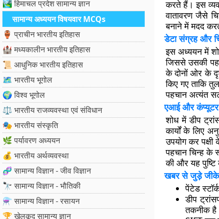
🏞️ हिमाचल प्रदेश सामान्य ज्ञान
करते हैं। इस व्य
वातावरण जैसे चि
सामान्य अध्ययन विषयवार MCQs
बनाने में मदद कर
🏺 प्राचीन भारतीय इतिहास
डेटा संग्रह और च
🏰 मध्यकालीन भारतीय इतिहास
इस अध्ययन में शो
जिससे उसकी पहचा
📜 आधुनिक भारतीय इतिहास
के दोनों ओर के द
🗺️ भारतीय भूगोल
किए गए ताकि तुल
पहचान अत्यंत सट
🌍 विश्व भूगोल
एआई और कंप्यूटर
⚖️ भारतीय राजव्यवस्था एवं संविधान
शोध में डीप ट्र
🎭 भारतीय संस्कृति
कार्यों के लिए अ
🌿 पर्यावरण अध्ययन
उपयोग कर पक्षी क
पहचान चिन्ह के 
💰 भारतीय अर्थव्यवस्था
की और यह पुष्टि 
🧬 सामान्य विज्ञान - जीव विज्ञान
खबर से जुड़े जीके
🔭 सामान्य विज्ञान - भौतिकी
पेंटेड स्ट
डीप ट्रांस
⚗️ सामान्य विज्ञान - रसायन
तकनीक है
🏆 खेलकूद सामान्य ज्ञान