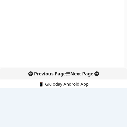
Previous Page
Next Page
📱 GKToday Android App
🔍
नवीनतम पोस्ट्स
तियांगोंग में अंतरिक्ष धान की पहली कटाई, चांद-मंगल खेती की दिशा में बड़ा
कदम