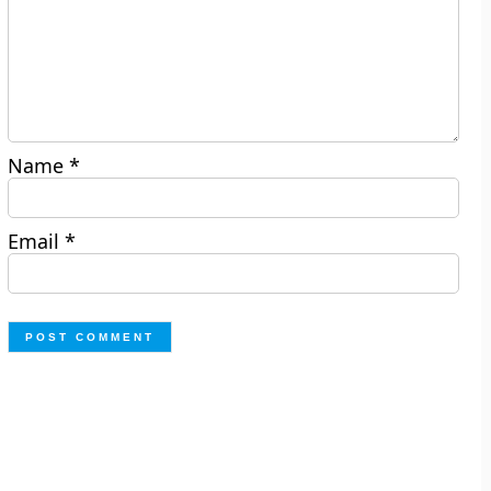
Name
*
Email
*