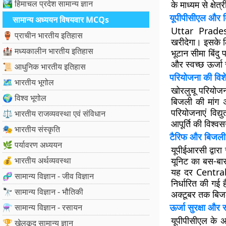
🏞️ हिमाचल प्रदेश सामान्य ज्ञान
के माध्यम से क्षे
यूपीपीसीएल और 
सामान्य अध्ययन विषयवार MCQs
Uttar Prades
🏺 प्राचीन भारतीय इतिहास
खरीदेगा। इसके ल
🏰 मध्यकालीन भारतीय इतिहास
भूटान सीमा बिंदु
और स्वच्छ ऊर्जा 
📜 आधुनिक भारतीय इतिहास
परियोजना की विशे
🗺️ भारतीय भूगोल
खोरलुचू परियोजन
🌍 विश्व भूगोल
बिजली की मांग अ
परियोजनाएं विद्
⚖️ भारतीय राजव्यवस्था एवं संविधान
आपूर्ति की विश्वसन
🎭 भारतीय संस्कृति
टैरिफ और बिजली 
🌿 पर्यावरण अध्ययन
यूपीईआरसी द्वारा
💰 भारतीय अर्थव्यवस्था
यूनिट का बस-बार
यह दर Central
🧬 सामान्य विज्ञान - जीव विज्ञान
निर्धारित की गई
🔭 सामान्य विज्ञान - भौतिकी
अक्टूबर तक बिजली
ऊर्जा सुरक्षा और स
⚗️ सामान्य विज्ञान - रसायन
यूपीपीसीएल के अन
🏆 खेलकूद सामान्य ज्ञान