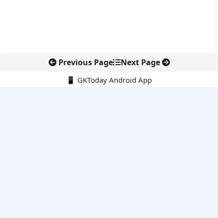
Previous Page
Next Page
📱 GKToday Android App
🔍
नवीनतम पोस्ट्स
स्कूल शिक्षा गुणवत्ता में पंजाब की छलांग, नीतिगत सुधारों का असर दिखा
रेल फ्रेट में बड़ा बदलाव: कंटेनर ट्रेन ऑपरेटरों के लिए एकल अखिल भारतीय
लाइसेंस
गगनयान ने मानव अंतरिक्ष उड़ान की तैयारी में अहम पड़ाव पार किया
वायनाड में लगेगा एक्स-बैंड डॉप्लर रडार, बारिश और भूस्खलन निगरानी होगी
मजबूत
कर्नाटक का एआई-आधारित डिजिटल फसल सर्वे कृषि डेटा में नई छलांग