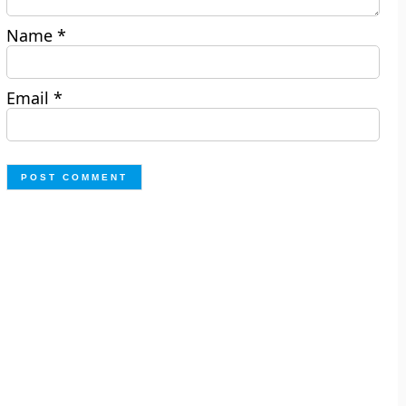
Name
*
Email
*