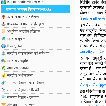
🏞️ हिमाचल प्रदेश सामान्य ज्ञान
फिशिंग हार्बर ब
जलमार्ग उपलब्ध ह
सामान्य अध्ययन विषयवार MCQs
क्षेत्र माना जाता 
🏺 प्राचीन भारतीय इतिहास
विकसित की जाने 
🏰 मध्यकालीन भारतीय इतिहास
इस केंद्र में मा
एंड कंट्रोल सिस्
📜 आधुनिक भारतीय इतिहास
प्रबंधन, डिजिट
🗺️ भारतीय भूगोल
उपयोग किया जाएग
मॉडल तैयार किए 
🌍 विश्व भूगोल
रक्षा और नागरिक क्ष
⚖️ भारतीय राजव्यवस्था एवं संविधान
स्वायत्त समुद्री 
🎭 भारतीय संस्कृति
कार्य कर सकते ह
🌿 पर्यावरण अध्ययन
जाता है। यह परिय
अनुसंधान और अपत
💰 भारतीय अर्थव्यवस्था
को नया विस्तार म
🧬 सामान्य विज्ञान - जीव विज्ञान
रोजगार और नेतृत्
🔭 सामान्य विज्ञान - भौतिकी
इस परियोजना से 
450 अप्रत्यक्ष 
⚗️ सामान्य विज्ञान - रसायन
अधिकारी कैप्टन न
🏆 खेलकूद सामान्य ज्ञान