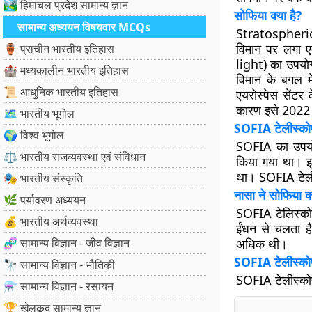
🏞️ हिमाचल प्रदेश सामान्य ज्ञान
सोफिया क्या है?
सामान्य अध्ययन विषयवार MCQs
Stratospheri
विमान पर लगा ए
🏺 प्राचीन भारतीय इतिहास
light) का उपयो
🏰 मध्यकालीन भारतीय इतिहास
विमान के बगल म
📜 आधुनिक भारतीय इतिहास
एयरोस्पेस सेंटर
कारण इसे 2022 म
🗺️ भारतीय भूगोल
SOFIA टेलीस्कोप
🌍 विश्व भूगोल
SOFIA का उपयो
⚖️ भारतीय राजव्यवस्था एवं संविधान
किया गया था। इस
था। SOFIA टेली
🎭 भारतीय संस्कृति
नासा ने सोफिया को 
🌿 पर्यावरण अध्ययन
SOFIA टेलिस्को
💰 भारतीय अर्थव्यवस्था
ईंधन से चलता ह
🧬 सामान्य विज्ञान - जीव विज्ञान
अधिक थी।
SOFIA टेलीस्कोप
🔭 सामान्य विज्ञान - भौतिकी
SOFIA टेलीस्कोप 
⚗️ सामान्य विज्ञान - रसायन
🏆 खेलकूद सामान्य ज्ञान