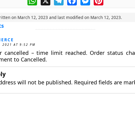
ritten on
March 12, 2023
and last modified on
March 12, 2023
.
ts
ERCE
, 2021 AT 9:52 PM
r cancelled – time limit reached. Order status ch
ment to Cancelled.
ly
ddress will not be published.
Required fields are ma