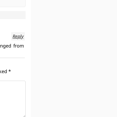
Reply
anged from
rked
*