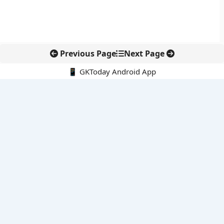
Previous Page
Next Page
📱 GKToday Android App
🔍
नवीनतम पोस्ट्स
तमिलनाडु की ‘वेत्री वानमगल’ योजना से महिला किसानों को ड्रोन तकनीक
का सहारा
लोकसभा से कर कानून संशोधन विधेयक पारित, डिजिटल भुगतान और
इलेक्ट्रॉनिक्स निवेश को राहत
आईआईटी बॉम्बे के प्रो. कार्तिकेयन लंका को NASI युवा वैज्ञानिक सम्मान
तेलंगाना में नए राशन कार्ड वितरण से बढ़ेगी खाद्य सुरक्षा पहुंच
नई दिल्ली में राइस ट्रेड का बड़ा वैश्विक मंच, BIRC 2026 पर दुनिया की
नजर