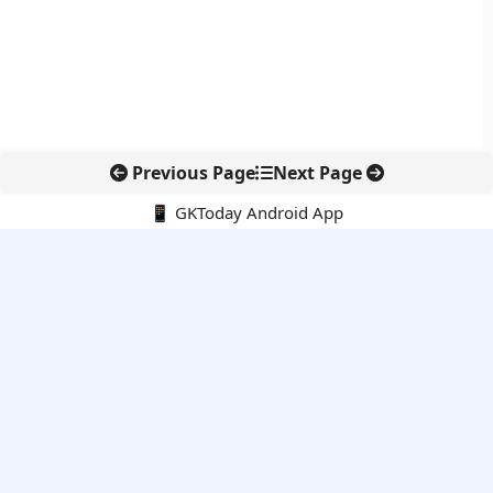
Previous Page
Next Page
📱 GKToday Android App
🔍
नवीनतम पोस्ट्स
आरबीआई की नई लाइसेंस नीति से शहरी सहकारी बैंकों के विस्तार का रास्ता
खुला
क्रॉस-बॉर्डर ई-कॉमर्स निर्यात को नई नीति से मिली रफ्तार
छत्तीसगढ़ का 500 करोड़ का AI मिशन, डिजिटल शासन को मिलेगी नई
रफ्तार
प्रशांत टाइफून और एल नीनो से भारतीय मानसून पर बढ़ा दबाव