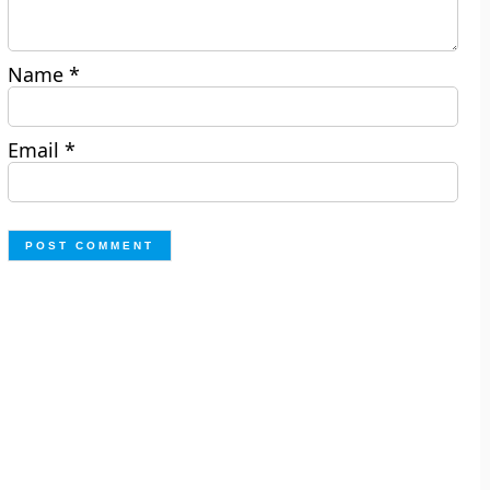
Name
*
Email
*