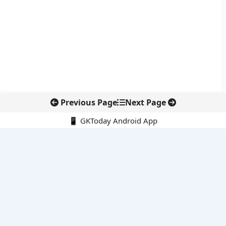
Previous Page
Next Page
📱 GKToday Android App
🔍
नवीनतम पोस्ट्स
कोलंबिया में नई राजनीतिक दिशा, अबेलार्दो दे ला एस्प्रिएला ने संभाली कमान
सीमावर्ती इलाकों में नवीकरणीय परियोजनाओं पर नई सुरक्षा सख्ती
आईआईटी दिल्ली में एआई-संचालित सुपरकंप्यूटिंग सुविधा से शोध को नई गति