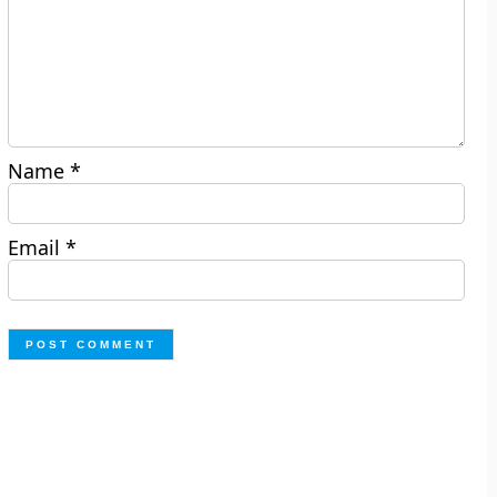
Name
*
Email
*