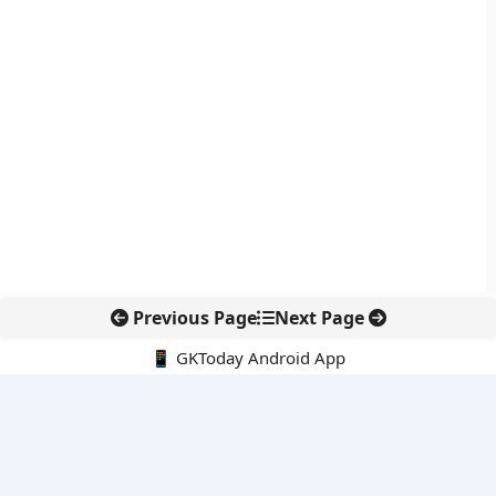
Previous Page
Next Page
📱 GKToday Android App
🔍
नवीनतम पोस्ट्स
स्कूल शिक्षा गुणवत्ता में पंजाब की छलांग, नीतिगत सुधारों का असर दिखा