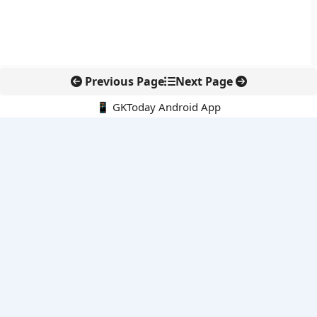
Previous Page
Next Page
📱 GKToday Android App
🔍
नवीनतम पोस्ट्स
DGFT ने EODC प्रक्रिया को बनाया पेपरलेस, निर्यातकों को राहत
केरल का नाम बदलकर ‘केरलम’ करने की पहल संसद तक पहुंची
इंडोनेशिया के माउंट ब्रोमो में जंगल की आग से पर्यटन और पर्यावरण पर संकट
जिनेवा में भारत की सांस्कृतिक कूटनीति का नया प्रतीक
तमिलनाडु में सरकारी आयोजनों की शुरुआत अब ‘तमिल ताई वाज़्थु’ से