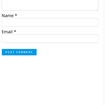
Name
*
Email
*