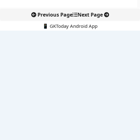
Previous Page
Next Page
📱 GKToday Android App
🔍
नवीनतम पोस्ट्स
कोलंबिया में नई राजनीतिक दिशा, अबेलार्दो दे ला एस्प्रिएला ने संभाली कमान
सीमावर्ती इलाकों में नवीकरणीय परियोजनाओं पर नई सुरक्षा सख्ती
आईआईटी दिल्ली में एआई-संचालित सुपरकंप्यूटिंग सुविधा से शोध को नई गति
बेंगलुरु HAL एयरपोर्ट पर हेलीकॉप्टर लैंडिंग में सैटेलाइट-आधारित नई छलांग
भारत के निजी अंतरिक्ष क्षेत्र में 800 kN इंजन से नई छलांग