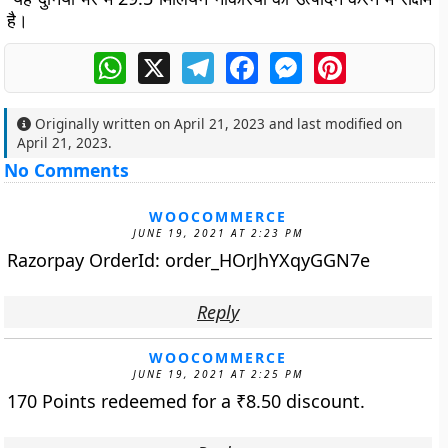
है।
WhatsApp
X
Telegram
Facebook
Messenger
Pinterest
Originally written on
April 21, 2023
and last modified on
April 21, 2023
.
No Comments
WOOCOMMERCE
JUNE 19, 2021 AT 2:23 PM
Razorpay OrderId: order_HOrJhYXqyGGN7e
Reply
WOOCOMMERCE
JUNE 19, 2021 AT 2:25 PM
170 Points redeemed for a
₹
8.50
discount.