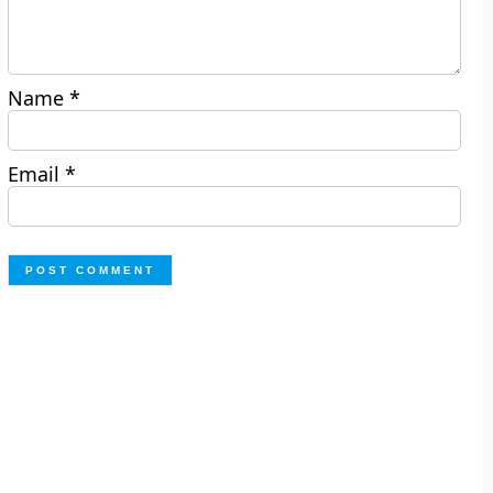
Name
*
Email
*