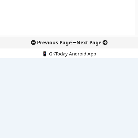
Previous Page
Next Page
📱 GKToday Android App
🔍
नवीनतम पोस्ट्स
DGFT ने EODC प्रक्रिया को बनाया पेपरलेस, निर्यातकों को राहत
केरल का नाम बदलकर ‘केरलम’ करने की पहल संसद तक पहुंची
इंडोनेशिया के माउंट ब्रोमो में जंगल की आग से पर्यटन और पर्यावरण पर संकट
जिनेवा में भारत की सांस्कृतिक कूटनीति का नया प्रतीक
तमिलनाडु में सरकारी आयोजनों की शुरुआत अब ‘तमिल ताई वाज़्थु’ से