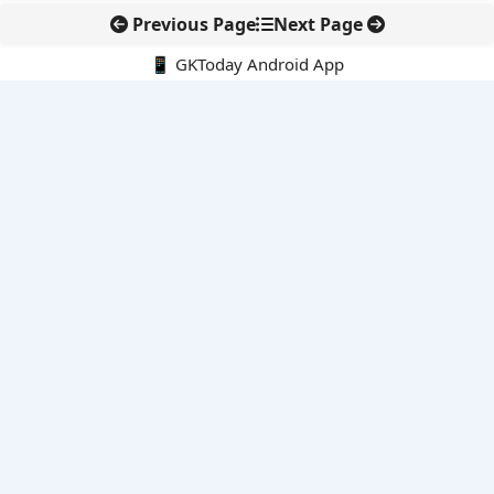
Previous Page
Next Page
📱 GKToday Android App
🔍
नवीनतम पोस्ट्स
तमिलनाडु की ‘वेत्री वानमगल’ योजना से महिला किसानों को ड्रोन तकनीक
का सहारा
लोकसभा से कर कानून संशोधन विधेयक पारित, डिजिटल भुगतान और
इलेक्ट्रॉनिक्स निवेश को राहत
आईआईटी बॉम्बे के प्रो. कार्तिकेयन लंका को NASI युवा वैज्ञानिक सम्मान
तेलंगाना में नए राशन कार्ड वितरण से बढ़ेगी खाद्य सुरक्षा पहुंच
नई दिल्ली में राइस ट्रेड का बड़ा वैश्विक मंच, BIRC 2026 पर दुनिया की
नजर