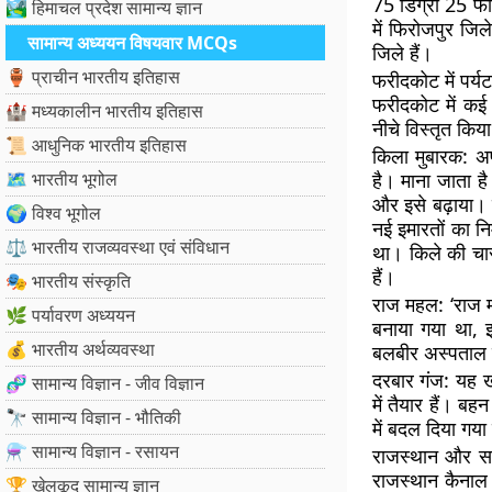
75 डिग्री 25 फीट 
🏞️ हिमाचल प्रदेश सामान्य ज्ञान
में फिरोजपुर जिले
सामान्य अध्ययन विषयवार MCQs
जिले हैं।
🏺 प्राचीन भारतीय इतिहास
फरीदकोट में पर्य
फरीदकोट में कई स
🏰 मध्यकालीन भारतीय इतिहास
नीचे विस्तृत किया
📜 आधुनिक भारतीय इतिहास
किला मुबारक:
अप
🗺️ भारतीय भूगोल
है। माना जाता है
और इसे बढ़ाया। ब
🌍 विश्व भूगोल
नई इमारतों का नि
⚖️ भारतीय राजव्यवस्था एवं संविधान
था। किले की चार
हैं।
🎭 भारतीय संस्कृति
राज महल:
‘राज 
🌿 पर्यावरण अध्ययन
बनाया गया था, इ
💰 भारतीय अर्थव्यवस्था
बलबीर अस्पताल 
दरबार गंज:
यह ख
🧬 सामान्य विज्ञान - जीव विज्ञान
में तैयार हैं। ब
🔭 सामान्य विज्ञान - भौतिकी
में बदल दिया गया
⚗️ सामान्य विज्ञान - रसायन
राजस्थान और सरह
राजस्थान कैनाल 
🏆 खेलकूद सामान्य ज्ञान