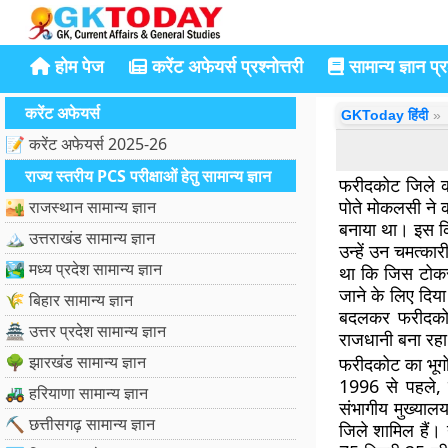
होम पेज
करेंट अफेयर्स प्रश्नोत्तरी
सामान्य ज्ञान प्रश
करेंट अफेयर्स
GKToday हिंदी
📝 करेंट अफेयर्स 2025-26
राज्य स्तरीय PCS परीक्षाओं हेतु सामान्य ज्ञान
फरीदकोट जिले का
पोते मोकलसी ने क
🏜️ राजस्थान सामान्य ज्ञान
बनाया था। इस किल
🏔️ उत्तराखंड सामान्य ज्ञान
उन्हें उन चमत्कार
🏞️ मध्य प्रदेश सामान्य ज्ञान
था कि जिस टोकरी
जाने के लिए दिय
🌾 बिहार सामान्य ज्ञान
बदलकर फरीदकोट
🏯 उत्तर प्रदेश सामान्य ज्ञान
राजधानी बना रह
🌳 झारखंड सामान्य ज्ञान
फरीदकोट का भूग
1996 से पहले, 
🚜 हरियाणा सामान्य ज्ञान
संभागीय मुख्या
⛏️ छत्तीसगढ़ सामान्य ज्ञान
जिले शामिल हैं।