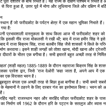
पूर्वी देशांतर के बीच स्थित है। यह राज्य के दक्षिण पश्चिम में स्थित है
 से घिरा हुआ है, उत्तर पूर्व में मोगा और लुधियाना जिले और दक्षिण में ब
टन
्थान हैं जो फरीदकोट के पर्यटन क्षेत्र में एक महान भूमिका निभाते हैं।
 गया है:
नी प्रभावशाली वास्तुकला के साथ किला आज भी फरीदकोट शहर को 
 कि इसकी नींव राजा मोकलसी ने रखी थी; बाद में राजा हमीर सिंह ने इसे पु
ाद में राजा बिक्रम सिंह, राजा बलबीर सिंह जैसे शासकों ने किले के प
र्माण करवाया। इसने शाही जगहों को तोशा खाना, मोदी खाना और ट्रेजरी ब
 दीवारों के भीतर एक बगीचा है। सभी इमारतें बहुत अच्छी तरह से निर्म
महल’ (शाही महल) 1885-1889 के दौरान महाराजा बिक्रम सिंह के शास
सका प्रवेश द्वार, जिसे `राज देओरी ‘कहा जाता है, अपने आप में ए
का एक विरासत भवन है।
ूबसूरत बंगला एक अच्छी तरह से बिछा हुआ बागीचा है। सभी कमरे सबस
हन के मेहमानों ने ठहरने के लिए दरबार गंज का इस्तेमाल किया। भवन को
 है।
िंद नहरें:
राजस्थान नहर और सरहिंद फीडर फरीदकोट शहर के पास स
का निर्माण वर्ष 1962 के दौरान हरि के पट्टन के सतलुज और ब्यास न