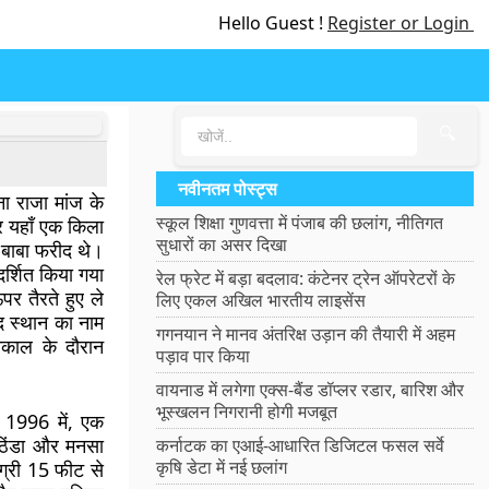
Hello Guest !
Register or Login
🔍
नवीनतम पोस्ट्स
ा राजा मांज के
स्कूल शिक्षा गुणवत्ता में पंजाब की छलांग, नीतिगत
और यहाँ एक किला
सुधारों का असर दिखा
क बाबा फरीद थे।
रदर्शित किया गया
रेल फ्रेट में बड़ा बदलाव: कंटेनर ट्रेन ऑपरेटरों के
र तैरते हुए ले
लिए एकल अखिल भारतीय लाइसेंस
द स्थान का नाम
गगनयान ने मानव अंतरिक्ष उड़ान की तैयारी में अहम
नकाल के दौरान
पड़ाव पार किया
वायनाड में लगेगा एक्स-बैंड डॉप्लर रडार, बारिश और
भूस्खलन निगरानी होगी मजबूत
 1996 में, एक
ठिंडा और मनसा
कर्नाटक का एआई-आधारित डिजिटल फसल सर्वे
कृषि डेटा में नई छलांग
ग्री 15 फीट से