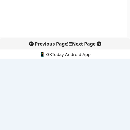
Previous Page
Next Page
📱 GKToday Android App
🔍
नवीनतम पोस्ट्स
ऑनलाइन अवैध सामग्री हटाने की समय-सीमा 3 घंटे हुई
तमिलनाडु की ‘वेत्री वानमगल’ योजना से महिला किसानों को ड्रोन तकनीक
का सहारा
लोकसभा से कर कानून संशोधन विधेयक पारित, डिजिटल भुगतान और
इलेक्ट्रॉनिक्स निवेश को राहत
आईआईटी बॉम्बे के प्रो. कार्तिकेयन लंका को NASI युवा वैज्ञानिक सम्मान