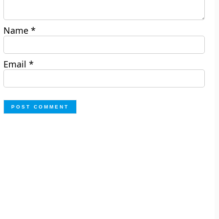
Name
*
Email
*