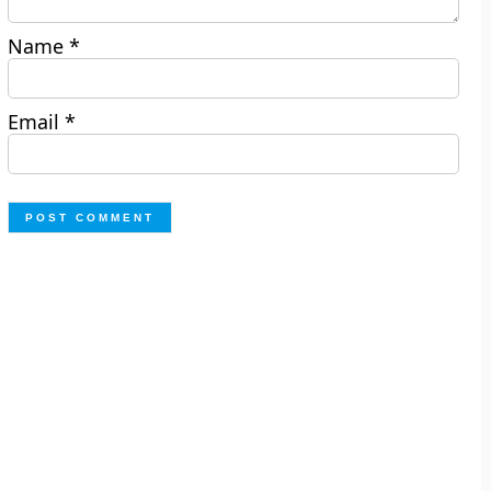
Name
*
Email
*