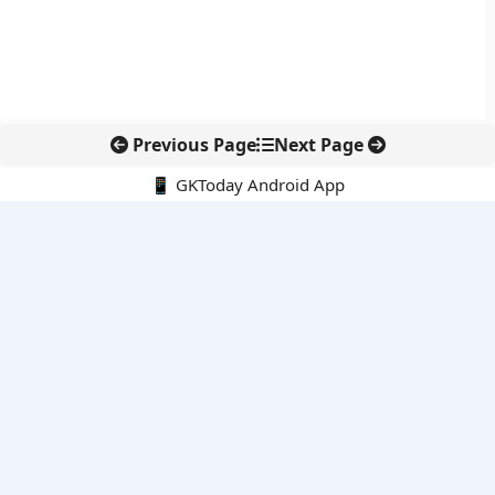
Previous Page
Next Page
📱 GKToday Android App
🔍
नवीनतम पोस्ट्स
स्कूल शिक्षा गुणवत्ता में पंजाब की छलांग, नीतिगत सुधारों का असर दिखा
रेल फ्रेट में बड़ा बदलाव: कंटेनर ट्रेन ऑपरेटरों के लिए एकल अखिल भारतीय
लाइसेंस
गगनयान ने मानव अंतरिक्ष उड़ान की तैयारी में अहम पड़ाव पार किया
वायनाड में लगेगा एक्स-बैंड डॉप्लर रडार, बारिश और भूस्खलन निगरानी होगी
मजबूत