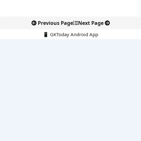
Previous Page
Next Page
📱 GKToday Android App
🔍
नवीनतम पोस्ट्स
कोलंबिया में नई राजनीतिक दिशा, अबेलार्दो दे ला एस्प्रिएला ने संभाली कमान
सीमावर्ती इलाकों में नवीकरणीय परियोजनाओं पर नई सुरक्षा सख्ती
आईआईटी दिल्ली में एआई-संचालित सुपरकंप्यूटिंग सुविधा से शोध को नई गति
बेंगलुरु HAL एयरपोर्ट पर हेलीकॉप्टर लैंडिंग में सैटेलाइट-आधारित नई छलांग
भारत के निजी अंतरिक्ष क्षेत्र में 800 kN इंजन से नई छलांग