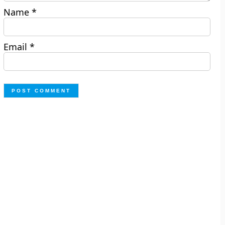
Name
*
Email
*