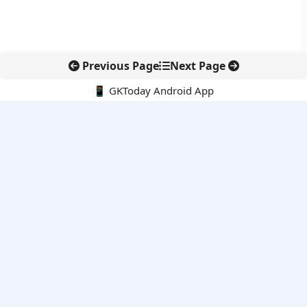
Previous Page
Next Page
📱 GKToday Android App
🔍
नवीनतम पोस्ट्स
कोलंबिया में नई राजनीतिक दिशा, अबेलार्दो दे ला एस्प्रिएला ने संभाली कमान
सीमावर्ती इलाकों में नवीकरणीय परियोजनाओं पर नई सुरक्षा सख्ती
आईआईटी दिल्ली में एआई-संचालित सुपरकंप्यूटिंग सुविधा से शोध को नई गति
बेंगलुरु HAL एयरपोर्ट पर हेलीकॉप्टर लैंडिंग में सैटेलाइट-आधारित नई छलांग
भारत के निजी अंतरिक्ष क्षेत्र में 800 kN इंजन से नई छलांग