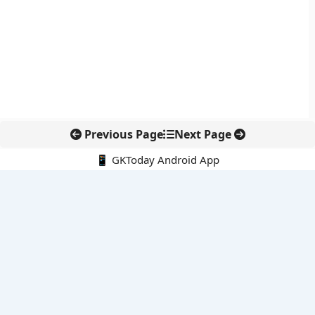
Previous Page
Next Page
📱 GKToday Android App
🔍
नवीनतम पोस्ट्स
ईरान की सुरक्षा नीति में रेज़ाई की वापसी से बढ़ा रणनीतिक संकेत
ईडी प्रमुख राहुल नविन को एक साल का विस्तार, वित्तीय जांच एजेंसी में
निरंतरता बनी रहेगी
ई-समुद्र से समुद्री प्रशासन में डिजिटल बदलाव