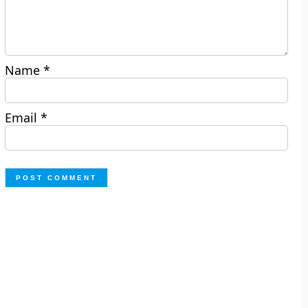
Name
*
Email
*