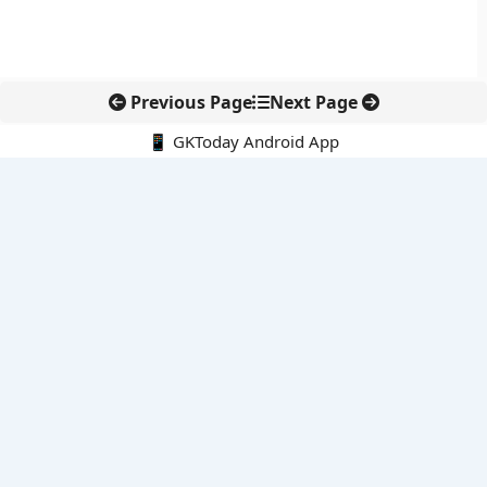
Previous Page
Next Page
📱 GKToday Android App
🔍
नवीनतम पोस्ट्स
कोलंबिया में नई राजनीतिक दिशा, अबेलार्दो दे ला एस्प्रिएला ने संभाली कमान
सीमावर्ती इलाकों में नवीकरणीय परियोजनाओं पर नई सुरक्षा सख्ती
आईआईटी दिल्ली में एआई-संचालित सुपरकंप्यूटिंग सुविधा से शोध को नई गति
बेंगलुरु HAL एयरपोर्ट पर हेलीकॉप्टर लैंडिंग में सैटेलाइट-आधारित नई छलांग
भारत के निजी अंतरिक्ष क्षेत्र में 800 kN इंजन से नई छलांग