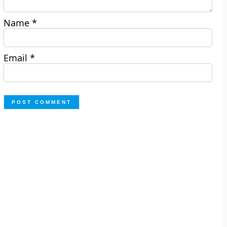
Name
*
Email
*